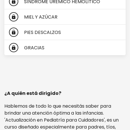
SÍNDROME URÉMICO HEMOLÍTICO
lock
MIEL Y AZÚCAR
lock
PIES DESCALZOS
lock
GRACIAS
lock
¿A quién está dirigido?
Hablemos de todo lo que necesitás saber para
brindar una atención óptima a las infancias.
'Actualización en Pediatría para Cuidadores', es un
curso diseñado especialmente para padres, tíos,