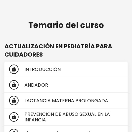
Más
ACTUALIZACIÓN EN PEDIATRÍA PARA
CUIDADORES
Temario del curso
info
ACTUALIZACIÓN EN PEDIATRÍA PARA
CUIDADORES
INTRODUCCIÓN
lock
ANDADOR
lock
LACTANCIA MATERNA PROLONGADA
lock
PREVENCIÓN DE ABUSO SEXUAL EN LA
lock
INFANCIA