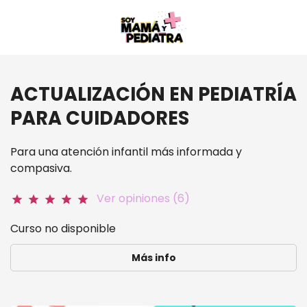
ACTUALIZACIÓN EN PEDIATRÍA
PARA CUIDADORES
Para una atención infantil más informada y
compasiva.
Ver opiniones (6)
star
star
star
star
star
Curso no disponible
Más info